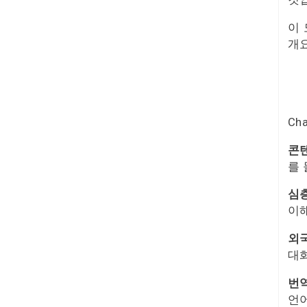
이 
개
Ch
콘텐
를 
심층
이해
외국
대화
번역
언