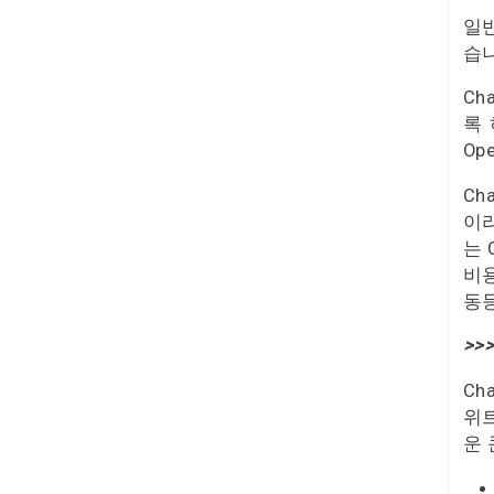
일반
습
Ch
록
Op
Ch
이
는 
비용
동
>>
Ch
위
운