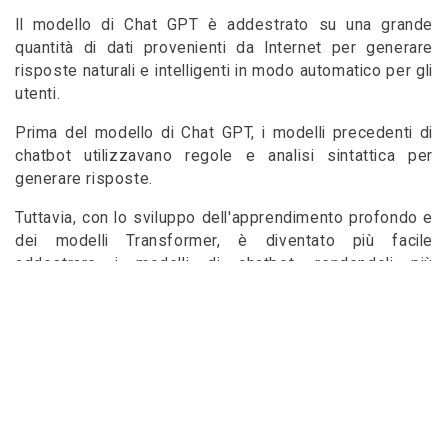
Il modello di Chat GPT è addestrato su una grande
quantità di dati provenienti da Internet per generare
risposte naturali e intelligenti in modo automatico per gli
utenti.
Prima del modello di Chat GPT, i modelli precedenti di
chatbot utilizzavano regole e analisi sintattica per
generare risposte.
Tuttavia, con lo sviluppo dell'apprendimento profondo e
dei modelli Transformer, è diventato più facile
addestrare i modelli di chatbot, rendendoli più
intelligenti e automatici.
Il primo modello di Chat GPT è stato introdotto nel 2018
con la versione GPT-1. Successivamente, l'azienda ha
rilasciato Chat GPT-2 e ora GPT-3. Ogni versione di Chat
GPT migliora e potenzia la capacità di generare risposte
più naturali e intelligenti.