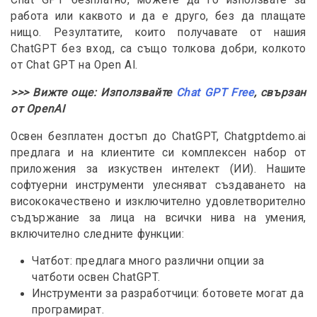
Chat GPT безплатно, можете да го използвате за
работа или каквото и да е друго, без да плащате
нищо. Резултатите, които получавате от нашия
ChatGPT без вход, са също толкова добри, колкото
от Chat GPT на Open AI.
>>> Вижте още: Използвайте
Chat GPT Free
, свързан
от OpenAI
Освен безплатен достъп до ChatGPT, Chatgptdemo.ai
предлага и на клиентите си комплексен набор от
приложения за изкуствен интелект (ИИ). Нашите
софтуерни инструменти улесняват създаването на
висококачествено и изключително удовлетворително
съдържание за лица на всички нива на умения,
включително следните функции:
Чатбот: предлага много различни опции за
чатботи освен ChatGPT.
Инструменти за разработчици: ботовете могат да
програмират.