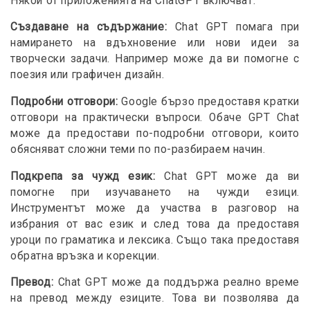
Някои от приложенията на ChatGPT включват:
Създаване на съдържание:
Chat GPT помага при
намирането на вдъхновение или нови идеи за
творчески задачи. Например може да ви помогне с
поезия или графичен дизайн.
Подробни отговори:
Google бързо предоставя кратки
отговори на практически въпроси. Обаче GPT Chat
може да предостави по-подробни отговори, които
обясняват сложни теми по по-разбираем начин.
Подкрепа за чужд език:
Chat GPT може да ви
помогне при изучаването на чужди езици.
Инструментът може да участва в разговор на
избрания от вас език и след това да предоставя
уроци по граматика и лексика. Също така предоставя
обратна връзка и корекции.
Превод:
Chat GPT може да поддържа реално време
на превод между езиците. Това ви позволява да