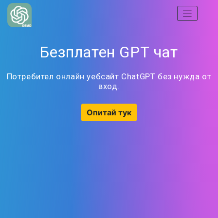
Безплатен GPT чат
Потребител онлайн уебсайт ChatGPT без нужда от
вход.
Опитай тук