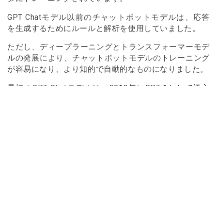
GPT Chatモデル以前のチャットボットモデルは、応答
を生成するためにルールと解析を使用していました。
ただし、ディープラーニングとトランスフォーマーモデ
ルの発展により、チャットボットモデルのトレーニング
が容易になり、より知的で自動的なものになりました。
最初のGPT Chatモデルは、2018年にGPT-1として導入
されました。その後、会社はChat GPT-2をリリースし、
現在はGPT-3があります。各Chat GPTのバージョンは、
より自然で知的な応答を生成する能力を向上させていま
す。
FAQs
Chat GPT は安全ですか？